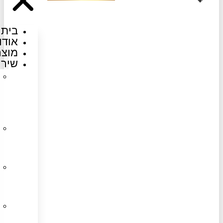
בית
אודות
מוצרים
שירותים
משטחי
אבן
ושיש
למטבח
מדרגות
חוץ
ופנים
שיש
סינתטי
למטבח
ריצוף
שיש