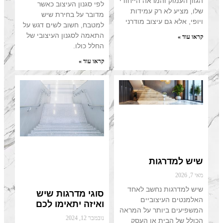
המראה הייחודי
לפי סגנון העיצוב כאשר
רק עמידות
מדובר על בחירת שיש
עיצוב מודרני
למטבח, חשוב לשים דגש על
התאמה לסגנון העיצובי של
החלל כולו.
קראו עוד »
ות
נחשב לאחד
סוגי מדרגות שיש
צוביים
ואיזה יתאימו לכם
תר על המראה
נובמבר 12, 2024
ת או העסק