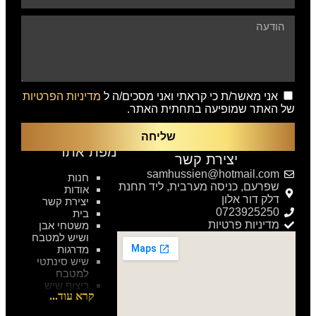
ת כי קראתי ואני מסכים/ה ל
מדיניות הפרטיות
פיעה בתחתית האתר.
שליחה
מפת אתר
צירת קשר
samhussien@hot
חנות
יסה מערבית, ליד תחנת
אודות
ון
יצירת קשר
07
בית
טיות
משטחי אבן
ושיש למטבח
מדרגות
שיש סינתטי
למטבח
ריצוף שיש
ואבן טבעית
חיפוי שיש