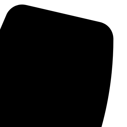
דלג
לתוכן