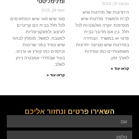
ומינימליסטי
נובמבר 12, 2024
ינואר 29, 2025
היתרונות של מדרגות שיש
לבית ולמשרד מדרגות שיש
סוגי שיש סוגי שיש המתאימים
מוסיפות יוקרה ואלגנטיות לכל
לכל חלל בבית הם קריטיים
חלל, בין אם מדובר בבית
לעיצוב ולפונקציונליות.
פרטי או במשרד. הבחירה
למטבח, למשל, מומלץ לבחור
במדרגות שיש מציעה יתרונות
שיש עמיד בפני שריטות
משמעותיים כמו עמידות
וכתמים כמו קוורץ או גרניט,
לאורך זמן,
בעוד שבחדרי אמבטיה ניתן
לשלב
קראו עוד »
קראו עוד »
השאירו פרטים ונחזור אליכם