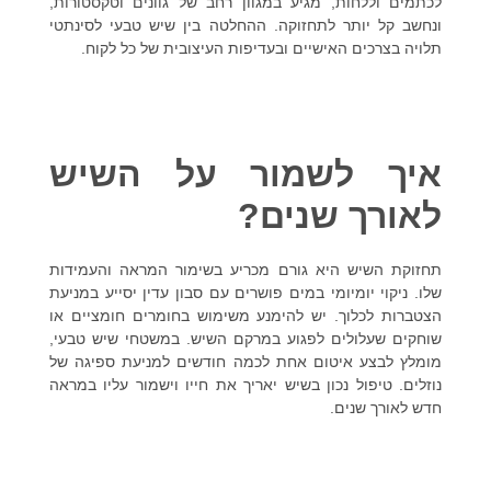
לכתמים וללחות, מגיע במגוון רחב של גוונים וטקסטורות,
ונחשב קל יותר לתחזוקה. ההחלטה בין שיש טבעי לסינתטי
תלויה בצרכים האישיים ובעדיפות העיצובית של כל לקוח.
איך לשמור על השיש
לאורך שנים?
תחזוקת השיש היא גורם מכריע בשימור המראה והעמידות
שלו. ניקוי יומיומי במים פושרים עם סבון עדין יסייע במניעת
הצטברות לכלוך. יש להימנע משימוש בחומרים חומציים או
שוחקים שעלולים לפגוע במרקם השיש. במשטחי שיש טבעי,
מומלץ לבצע איטום אחת לכמה חודשים למניעת ספיגה של
נוזלים. טיפול נכון בשיש יאריך את חייו וישמור עליו במראה
חדש לאורך שנים.