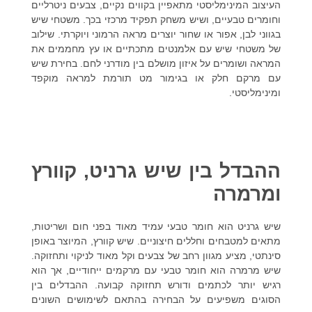
העיצוב המינימליסטי מתאפיין בקווים נקיים, צבעים ניטרליים
וחומרים טבעיים, ושיש משחק תפקיד מרכזי בכך. משטחי שיש
בגווני לבן, אפור או שחור יוצרים מראה הרמוני ויוקרתי. שילוב
של משטחי שיש עם אלמנטים מתכתיים או עץ מחממים את
המראה ושומרים על איזון מושלם בין מודרני לחם. בחירת שיש
עם מרקם חלק או בגימור מט תורמת למראה מוקפד
ומינימליסטי.
ההבדל בין שיש גרניט, קוורץ
ומרמרה
שיש גרניט הוא חומר טבעי עמיד מאוד בפני חום ושריטות,
מתאים למטבחים וחללים חיצוניים. שיש קוורץ, המיוצר באופן
סינתטי, מציע מגוון רחב של צבעים וקל מאוד לניקוי ותחזוקה.
שיש מרמרה הוא חומר טבעי עם מרקמים ייחודיים, אך הוא
רגיש יותר לכתמים ודורש תחזוקה קבועה. ההבדלים בין
הסוגים משפיעים על הבחירה בהתאם לשימושים השונים