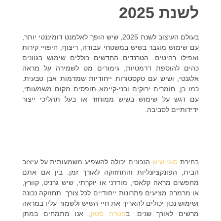
לשנת 2025
בעולם העיצוב לשנת 2025, שיש הופך לאלמנט דומיננטי יותר,
עם שימוש מוגבר בשיש במשטחי עבודה, ריצוף, חיפויי קירות
ואפילו רהיטים. הטרנדים החדשים כוללים שימוש בגוונים
כהים להוספת דרמטיות, גימורים מט לשמירה על מראה
אלגנטי, ושיש עם טקסטורות ייחודיות שמדמות אבן טבעית.
כמו כן, חומרים ירוקים ובני-קיימא תופסים מקום משמעותי,
עם דגש על שימוש בשיש ממוחזר או בעל תהליכי ייצור
ידידותיים לסביבה.
בחירת
סוגי שיש
הנכונים יכולה להשפיע משמעותית על עיצוב
הבית, הפונקציונליות והתחזוקה לאורך זמן. בין אם אתם
מחפשים מראה קלאסי, מודרני או יוקרתי, שיש גרניט, קוורץ,
או מרמרה מציעים פתרונות ייחודיים לכל צורך. תחזוקה נכונה
ושימוש נכון יכולים להאריך את חיי השיש ולשמור עליו במראה
מרשים לאורך שנים. ב
פטרה סטון
, אנו מתמחים במתן