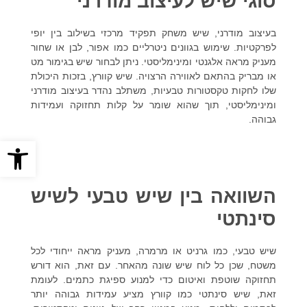
סוגי שיש לעיצוב מודרני
בעיצוב מודרני, שיש משחק תפקיד מרכזי בשילוב בין יופי
לפרקטיות. שימוש בגוונים ניטרליים כמו אפור, לבן או שחור
מעניק מראה אלגנטי ומינימליסטי. ניתן לבחור שיש בגימור מט
או מבריק בהתאם לאווירה הרצויה. שיש קוורץ, בזכות היכולת
שלו לחקות טקסטורות טבעיות, משתלב נהדר בעיצוב מודרני
ומינימליסטי, תוך שהוא שומר על קלות תחזוקה ועמידות
גבוהה.
פתח סרגל
השוואה בין שיש טבעי לשיש
סינתטי
שיש טבעי, כמו גרניט או מרמרה, מעניק מראה ייחודי לכל
משטח, שכן כל לוח שיש שונה מהאחר. עם זאת, הוא דורש
תחזוקה שוטפת ואיטום כדי למנוע ספיגת כתמים. לעומת
זאת, שיש סינתטי כמו קוורץ מציע עמידות גבוהה יותר