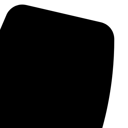
דלג
לתוכן