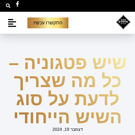
התקשרו עכשיו
יצירת קשר
גלריית פרויקט
שיש פטגוניה –
כל מה שצריך
לדעת על סוג
השיש הייחודי
דצמבר 19, 2024