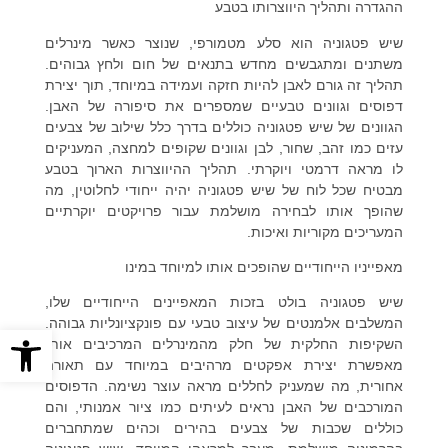
ההגדרה ותהליך היווצרותו בטבע
שיש פטגוניה הוא סלע מטמורפי, שנוצר כאשר מינרלים
משתנים ומתגבשים מחדש בתנאים של חום ולחץ גבוהים.
תהליך זה גורם לאבן להיות חזקה ועמידה במיוחד, תוך יצירת
דפוסים וגוונים טבעיים שמספרים את סיפורה של האבן.
הגוונים של שיש פטגוניה כוללים בדרך כלל שילוב של צבעים
עזים כמו זהב, שחור, לבן וגוונים שקופים למחצה, המעניקים
לו מראה דרמטי ויוקרתי. תהליך ההיווצרות הארוך בטבע
מבטיח שכל לוח של שיש פטגוניה יהיה ייחודי לחלוטין, מה
שהופך אותו לבחירה מושלמת עבור פרויקטים יוקרתיים
המעריכים מקוריות ואיכות.
מאפייניו הייחודיים שהופכים אותו למיוחד במינו
שיש פטגוניה בולט בזכות המאפיינים הייחודיים שלו,
המשלבים אלמנטים של עיצוב טבעי עם פונקציונליות גבוהה.
פתח סרגל
השקיפות החלקית של חלק מהמינרלים המרכיבים אותו
מאפשרת יצירת אפקטים מרהיבים במיוחד עם תאורה
אחורית, מה שמעניק לחללים מראה עוצר נשימה. הדפוסים
המורכבים של האבן נראים לעיתים כמו ציור אמנותי, והם
כוללים שכבות של צבעים בהירים וכהים שמתחברים