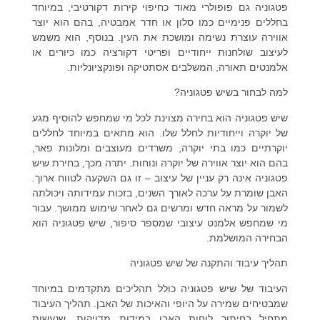
פטגוניה גם פופולרי מאוד כחיפוי קירות דקורטיבי, במיוחד
בחללים פנימיים כמו סלון או חדר אמבטיה, בהם הוא יוצר
אווירה עוצרת נשימה ומושכת את העין. בנוסף, הוא משמש
לעיצוב שולחנות ייחודיים ופריטי דקורציה כמו כיורים או
אלמנטים תאורה, המשלבים אסתטיקה ופונקציונליות.
למה לבחור בשיש פטגוניה?
שיש פטגוניה הוא בחירה מצוינת לכל מי שמחפש להוסיף מגע
של יוקרה וייחודיות לחלל שלו. הוא מתאים במיוחד לחללים
יוקרתיים כמו בתי יוקרה, משרדים מעוצבים ומלונות פאר,
בהם הוא יוצר אווירה של יוקרה ונוחות. יתרה מכך, בחירת שיש
פטגוניה אינה רק עניין של עיצוב – זו גם השקעה לטווח ארוך.
האבן שומרת על ערכה לאורך השנים, בזכות עמידותה ויכולתה
לשמור על מראה חדש ומרשים גם לאחר שימוש ממושך. עבור
מי שמחפש אלמנט עיצובי שמספר סיפור, שיש פטגוניה הוא
הבחירה המושלמת.
תהליך עיבוד והתקנה של שיש פטגוניה
העיבוד של שיש פטגוניה כולל תהליכים מתקדמים במיוחד
שמבטיחים שמירה על היופי והאיכות של האבן. תהליך העיבוד
מתחיל בחיתוך לוחות האבן במידות מדויקות, שנעשות