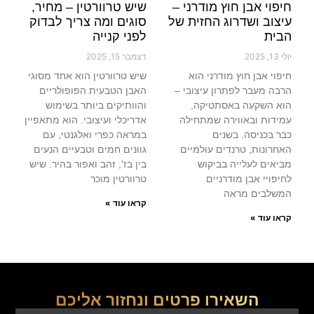
חיפוי אבן חוץ מודרני –
שיש טרוורטין – מחיר,
עיצוב ושדרוג החזית של
סוגים ומה צריך לבדוק
הבית
לפני קנייה
יולי 13, 2025
דצמבר 15, 2025
חיפוי אבן חוץ מודרני הוא
שיש טרוורטין הוא אחד מסוגי
הרבה מעבר לפתרון עיצובי –
האבן הטבעית הפופולריים
הוא השקעה באסתטיקה,
והוותיקים ביותר בשימוש
עמידות ובאווירה שמתחילה
אדריכלי ועיצובי. הוא מתאפיין
כבר בכניסה. בשנים
במראה כפרי ואלגנטי, עם
האחרונות, טרנדים עולמיים
גוונים חמים וטבעיים הנעים
מביאים לעלייה בביקוש
בין בז', זהב ואפור בהיר. שיש
לחיפויי אבן מודרניים
טרוורטין מוכר
המשלבים מראה
קראו עוד »
קראו עוד »
השאירו פרטים ונחזור אליכם