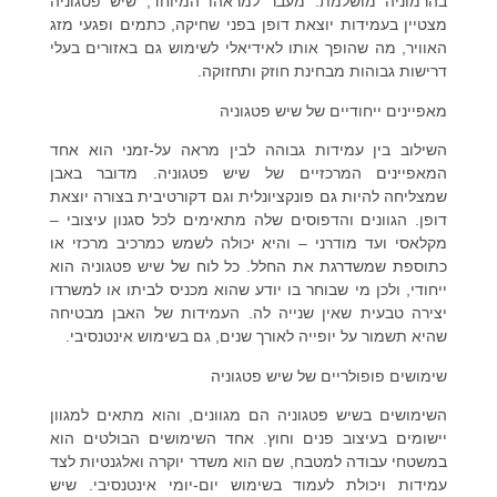
בהרמוניה מושלמת. מעבר למראהו המיוחד, שיש פטגוניה
מצטיין בעמידות יוצאת דופן בפני שחיקה, כתמים ופגעי מזג
האוויר, מה שהופך אותו לאידיאלי לשימוש גם באזורים בעלי
דרישות גבוהות מבחינת חוזק ותחזוקה.
מאפיינים ייחודיים של שיש פטגוניה
השילוב בין עמידות גבוהה לבין מראה על-זמני הוא אחד
המאפיינים המרכזיים של שיש פטגוניה. מדובר באבן
שמצליחה להיות גם פונקציונלית וגם דקורטיבית בצורה יוצאת
דופן. הגוונים והדפוסים שלה מתאימים לכל סגנון עיצובי –
מקלאסי ועד מודרני – והיא יכולה לשמש כמרכיב מרכזי או
כתוספת שמשדרגת את החלל. כל לוח של שיש פטגוניה הוא
ייחודי, ולכן מי שבוחר בו יודע שהוא מכניס לביתו או למשרדו
יצירה טבעית שאין שנייה לה. העמידות של האבן מבטיחה
שהיא תשמור על יופייה לאורך שנים, גם בשימוש אינטנסיבי.
שימושים פופולריים של שיש פטגוניה
השימושים בשיש פטגוניה הם מגוונים, והוא מתאים למגוון
יישומים בעיצוב פנים וחוץ. אחד השימושים הבולטים הוא
במשטחי עבודה למטבח, שם הוא משדר יוקרה ואלגנטיות לצד
עמידות ויכולת לעמוד בשימוש יום-יומי אינטנסיבי. שיש