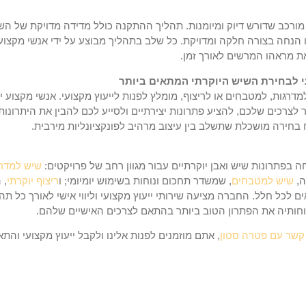
ורכב שדורש דיוק ומיומנות. תהליך ההתקנה כולל מדידה מדויקת של הש
 הנחה בצורה חלקה ומדויקת. כל שלב בתהליך מבוצע על ידי אנשי מקצוע
 מראהו המרשים לאורך זמן.
עי לבחירת השיש היוקרתי המתאים ביותר
גות, למטבחים או לריצוף, מומלץ לפנות לייעוץ מקצועי. אנשי מקצוע יו
צרכים שלכם, להציע פתרונות יצירתיים ולסייע לכם להבין את היתרונות 
ח בחירה מושכלת שתשלב בין עיצוב מרהיב לפונקציונליות מירבית.
בפתרונות שיש ואבן יוקרתיים עבור מגוון רחב של פרויקטים:
שיש למדרג
ה,
שיש למטבחים
, שמשדר תחכום ונוחות בשימוש יומיומי; ו
ריצוף יוקרתי
, 
 לכל חלל. החברה מציעה שירותי ייעוץ מקצועי וליווי אישי לאורך כל ת
חותיה
את הפתרון הטוב ביותר בהתאם לצרכים האישיים שלהם.
 קשר עם פטרה סטון
, אתם מוזמנים לפנות אלינו ולקבל ייעוץ מקצועי והת