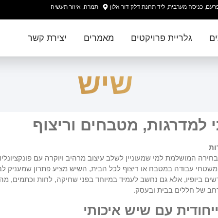
עם, כניסה מערבית, ליד תחנת דלק דור אלון
תמרה, איזור תעשיה
ים
גלריית פרויקטים
מאמרים
יצירת קשר
שיש
 למדרגות, מטבחים וריצוף
ות
חירה המושלמת למי שמעוניין לשלב עיצוב מרהיב ויוקרה עם פונקציונליות
 משטחי עבודה במטבח או ריצוף לכל הבית, השיש מציע פתרון שמעניק לבי
שים ביופיו, אלא גם נחשב לעמיד במיוחד בפני שחיקה, לחות וכתמים, מה
רחב של חללים בבית ובעסק.
ייחודית עם שיש איכותי