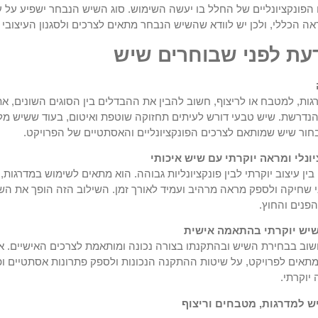
 הפונקציונליים של החלל בו יעשה השימוש. סוג השיש הנבחר ישפיע על
 הכללי, ולכן יש לוודא שהשיש הנבחר מתאים לצרכים ולסגנון העיצובי 
עת לפני שבוחרים שיש
גות, למטבח או לריצוף, חשוב להבין את ההבדלים בין הסוגים השונים, 
נדרשת. שיש טבעי דורש לעיתים תחזוקה שוטפת ואיטום, בעוד ששיש מלאכ
לבחור שיש שמותאם לצרכים הפונקציונליים והאסתטיים של הפרויקט.
יונלי ומראה יוקרתי עם שיש איכותי
בין עיצוב יוקרתי לבין פונקציונליות גבוהה. הוא מתאים לשימוש במדרגות
ני שחיקה ולספק מראה מרהיב ועמיד לאורך זמן. השילוב הזה הופך את ה
פנים והחוץ.
 שיש יוקרתי בהתאמה אישית
שוב בבחירת השיש ובהתקנתו בצורה נכונה ומותאמת לצרכים האישיים. אנ
תאים לפרויקט, על שיטות ההתקנה הנכונות ולספק פתרונות אסתטיים ו
יוקרתי.
 למדרגות, מטבחים וריצוף