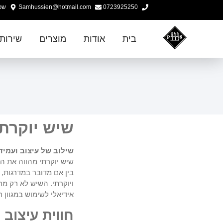
0723925250
Samhussien@hotmail.com
שפר
בית
אודות
מוצרים
שירות
שיש יוקרתי
שילוב של עיצוב ועמיד
שיש יוקרתי מהווה את הב
בין אם מדובר במדרגות,
ויוקרתי. השיש לא רק מר
אידיאלי לשימוש במגוון 
חווית עיצוב 