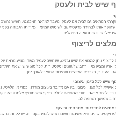
וף שיש לבית ולעסק
י
וקרתי המתאים גם לבית וגם לעסק. מעבר למראה האלגנטי, השיש נחשב לח
ופך אותו לבחירה פרקטית גם לשימוש יומיומי. עמידותו הגבוהה בפני 
ידיאלי שדורש תחזוקה מינימלית.
מלצים לריצוף
י
 לריצוף ניתן למצוא את
שיש גרניט
, שנחשב לעמיד מאוד ומציע מראה יוקר
וארץ ומציע מגוון רחב של גוונים וטקסטורות. לכל סוג שיש יש את היתרונ
ון העיצוב, הצרכים האישיים ועמידות החומר לאורך זמן.
 שיש לכל סגנון עיצובי
ישית לכל סגנון עיצובי, בין אם מדובר בעיצוב מודרני, כפרי או קלאסי. נית
 כדי ליצור מראה ייחודי שמותאם לחלל. ריצוף שיש מוסיף אלמנט של יוקר
היב שמושך תשומת לב.
מתאים למדרגות, מטבחים וריצוף
ויקטים שונים היא משימה חשובה שיש לבצע בקפידה. יש לקחת בחשבון 