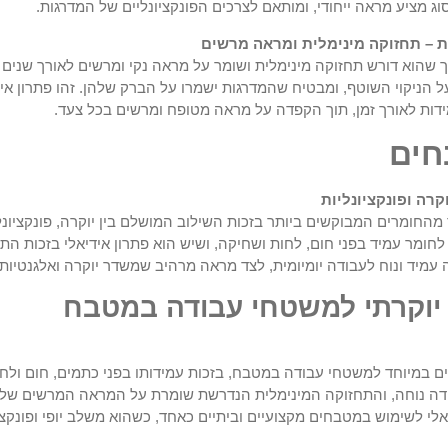
סוג מציע מראה ייחודי, ומותאם לצרכים הפונקציונליים של המדרגות.
ת – תחזוקה מינימלית ומראה מרשים
ך שהוא דורש תחזוקה מינימלית ושומר על מראה נקי ומרשים לאורך שני
הניקוי השוטף, ומבטיח שהמדרגות ישמרו על הברק שלהן. זהו פתרון אידי
ידות לאורך זמן, תוך הקפדה על מראה מטופח ומרשים בכל צעד.
חים
רה ופונקציונליות
החומרים המבוקשים ביותר בזכות השילוב המושלם בין יוקרה, פונקציונל
ומר עמיד בפני חום, לחות ושחיקה, ושיש הוא פתרון אידיאלי בזכות התכ
מיד ונוח לעבודה יומיומית, לצד מראה מרהיב שמשדר יוקרה ואלגנטיות.
 יוקרתי למשטחי עבודה במטבח
ים במיוחד למשטחי עבודה במטבח, בזכות עמידותו בפני כתמים, חום ול
ה נוחה, והתחזוקה המינימלית הנדרשת שומרת על המראה המרשים של ה
י לשימוש במטבחים מקצועיים וביתיים כאחד, כשהוא משלב יופי ופונקציו