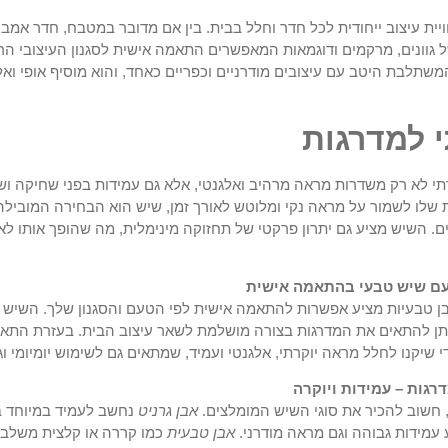
ויית עיצוב ייחודית לכל חדר וחלל בבית. בין אם מדובר במטבח, חדר אמבט
ל גוונים, מרקמים ודוגמאות המאפשרים התאמה אישית לסגנון העיצובי הרצ
שתלבת היטב עם עיצובים מודרניים וכפריים כאחד, והוא מוסיף אופי ואל
י למדרגות
תי לא רק משדרות מראה מרהיב ואלגנטי, אלא גם עמידות בפני שחיקה ושימ
 שלו לשמור על מראה נקי ומלוטש לאורך זמן, שיש הוא הבחירה המובילה
ם. השיש מציע גם יתרון פרקטי של תחזוקה מינימלית, מה שהופך אותו ל
 עם שיש טבעי בהתאמה אישית
בן טבעיות מציע אפשרות להתאמה אישית לפי הטעם והסגנון שלך. השיש מ
יתן להתאים את המדרגות בצורה מושלמת לשאר עיצוב הבית. בעזרת התאמה
י שיקנו לחלל מראה יוקרתי, אלגנטי ועמיד, שמתאים גם לשימוש יומיומי וג
רגות – עמידות ויוקרה
 חשוב להכיר את סוגי השיש המומלצים.
אבן גרניט
נחשב לעמיד במיוחד ב
עמידות גבוהה וגם מראה מודרני.
אבן טבעית
כמו קררה או קלצית משלב 