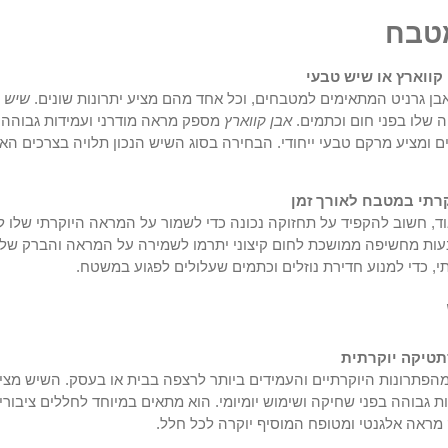
מטבח
קווארץ או שיש טבעי
אבן גרניט המתאימים למטבחים, וכל אחד מהם מציע יתרונות שונים.
שיש ג
ה שלו בפני חום וכתמים.
אבן קווארץ
מספק מראה מודרני ועמידות גבוהה.
 ומציע מרקם טבעי ייחודי. הבחירה בסוג השיש הנכון תלויה בצרכים האיש
קרתי במטבח לאורך זמן
 חשוב להקפיד על תחזוקה נכונה כדי לשמור על המראה היוקרתי שלו לאו
ימנעות מחשיפה ממושכת לחום קיצוני יתרמו לשמירה על המראה והברק של 
, כדי למנוע חדירת נוזלים וכתמים שעלולים לפגוע במשטח.
תטיקה יוקרתית
פתרונות היוקרתיים והעמידים ביותר לרצפה בבית או בעסק. השיש מציע 
 גבוהה בפני שחיקה ושימוש יומיומי. הוא מתאים במיוחד לחללים ציבוריי
 מראה אלגנטי ומטופח המוסיף יוקרה לכל חלל.