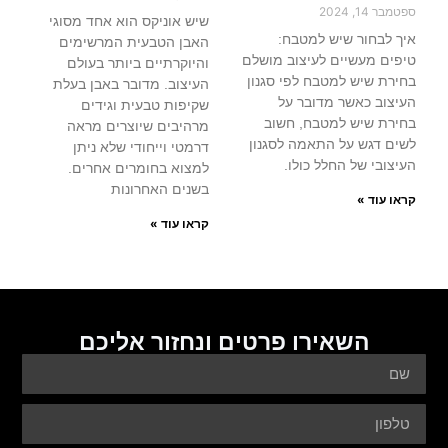
ספטמבר 14, 2024
שיש אוניקס הוא אחד מסוגי
איך לבחור שיש למטבח:
האבן הטבעית המרשימים
טיפים מעשיים לעיצוב מושלם
והיוקרתיים ביותר בעולם
בחירת שיש למטבח לפי סגנון
העיצוב. מדובר באבן בעלת
העיצוב כאשר מדובר על
שקיפות טבעית וגידים
בחירת שיש למטבח, חשוב
מרהיבים שיוצרים מראה
לשים דגש על התאמה לסגנון
דרמטי וייחודי שלא ניתן
העיצובי של החלל כולו.
למצוא בחומרים אחרים.
בשנים האחרונות
קראו עוד »
קראו עוד »
השאירו פרטים ונחזור אליכם