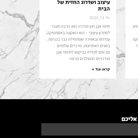
עיצוב ושדרוג החזית של
הבית
יולי 13, 2025
יע
חיפוי אבן חוץ מודרני הוא הרבה מעבר
לפתרון עיצובי – הוא השקעה באסתטיקה,
וקה
עמידות ובאווירה שמתחילה כבר בכניסה.
ה
בשנים האחרונות, טרנדים עולמיים
מביאים לעלייה בביקוש לחיפויי אבן
מודרניים המשלבים מראה
קראו עוד »
אליכם