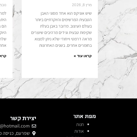
מרץ 8, 2026
נובמבר 2
שיש אוניקס הוא אחד מסוגי האבן
למה 
הטבעית המרשימים והיוקרתיים ביותר
היתר
בעולם העיצוב. מדובר באבן בעלת
הם ב
שקיפות טבעית וגידים מרהיבים שיוצרים
היוק
מראה דרמטי וייחודי שלא ניתן למצוא
שלהם
בחומרים אחרים. בשנים האחרונות
אחר,
קראו עוד »
קראו
מפת אתר
יצירת קשר
חנות
@hotmail.com
אודות
שפרעם, כניסה מע