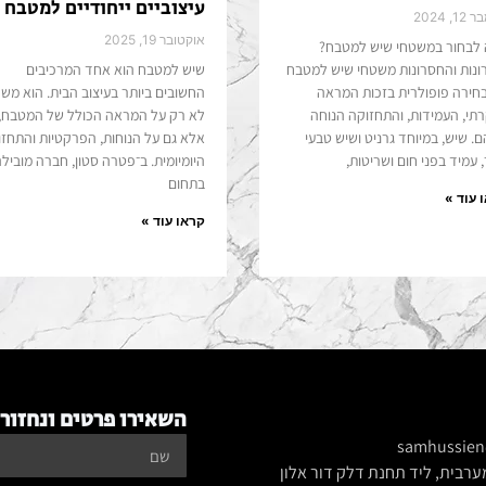
עיצוביים ייחודיים למטבח
1, 2024
אוקטובר 19, 2025
לבחור במשטחי שיש למטבח?
ונות והחסרונות משטחי שיש למטבח
שיש למטבח הוא אחד המרכיבים
חירה פופולרית בזכות המראה
החשובים ביותר בעיצוב הבית. הוא משפ
רתי, העמידות, והתחזוקה הנוחה
לא רק על המראה הכולל של המטבח,
. שיש, במיוחד גרניט ושיש טבעי
אלא גם על הנוחות, הפרקטיות והתחז
 עמיד בפני חום ושריטות,
היומיומית. ב־פטרה סטון, חברה מוביל
בתחום
 עוד »
קראו עוד »
השאירו פרטים ונחזור 
samhussien
רבית, ליד תחנת דלק דור אלון