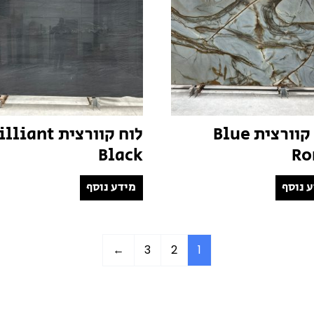
לוח קוורצית Blue
לוח קוורצית iant
Black
R
 נוסף
מידע נוסף
←
3
2
1