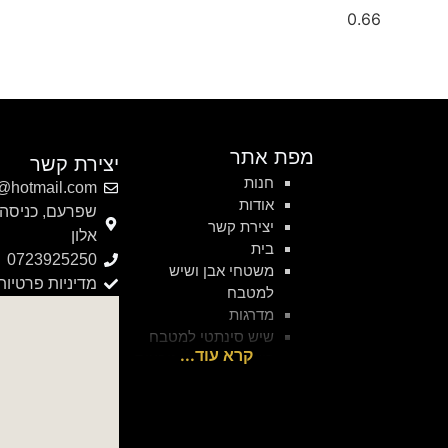
מפת אתר
יצירת קשר
חנות
@hotmail.com
אודות
שפרעם, כניסה 
יצירת קשר
אלון
בית
0723925250
משטחי אבן ושיש
מדיניות פרטיות
למטבח
מדרגות
שיש סינתטי למטבח
ריצוף שיש ואבן טבעית
חיפוי שיש ואבן לקירות
שירותים
מאמרים
פרויקטים