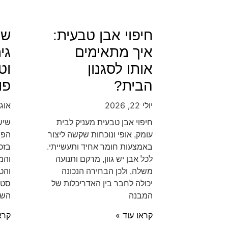
חיפוי אבן טבעית:
שי
איך מתאימים
גי
אותו לסגנון
וט
הבית?
פו
יולי 22, 2026
אוגוסט 
חיפוי אבן טבעית מעניק לבית
שיש
עומק, אופי ונוכחות שקשה ליצור
הפו
באמצעות חומר אחיד ותעשייתי.
בזכ
לכל אבן יש גוון, מרקם ותנועה
והמ
משלה, ולכן הבחירה הנכונה
והט
יכולה לחבר בין האדריכלות של
סטו
המבנה
השי
קראו עוד »
קרא